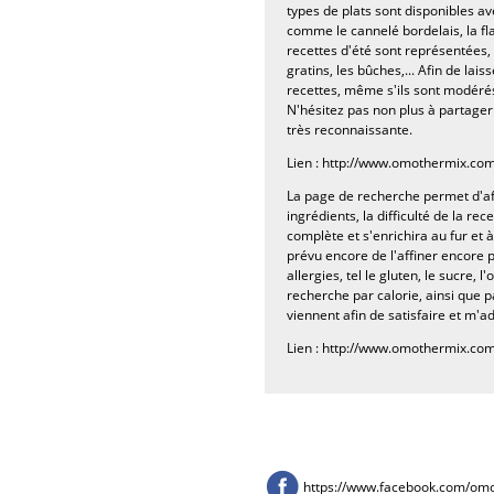
types de plats sont disponibles av
comme le cannelé bordelais, la fl
recettes d'été sont représentées, t
gratins, les bûches,... Afin de lai
recettes, même s'ils sont modérés
N'hésitez pas non plus à partager s
très reconnaissante.
Lien :
http://www.omothermix.com
La page de recherche permet d'aff
ingrédients, la difficulté de la rec
complète et s'enrichira au fur et 
prévu encore de l'affiner encore 
allergies, tel le gluten, le sucre, 
recherche par calorie, ainsi que 
viennent afin de satisfaire et m'a
Lien :
http://www.omothermix.com
https://www.facebook.com/om