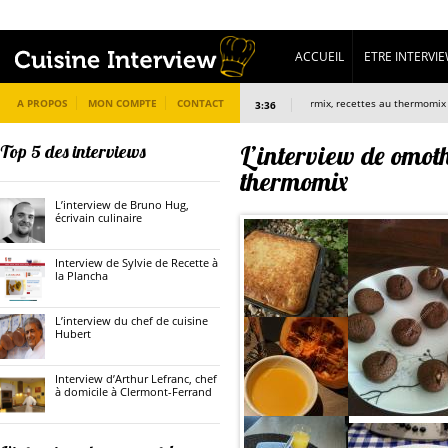
ACCUEIL
ETRE INTERVI
A PROPOS
MON COMPTE
L’interview de omothermix, recettes au thermomix
CONTACT
3:36
L’interview de omoth
Top 5 des interviews
thermomix
L’interview de Bruno Hug,
écrivain culinaire
Interview de Sylvie de Recette à
la Plancha
L’interview du chef de cuisine
Hubert
Interview d’Arthur Lefranc, chef
à domicile à Clermont-Ferrand