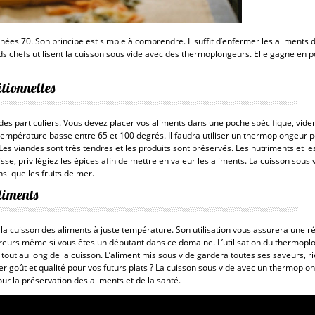
ées 70. Son principe est simple à comprendre. Il suffit d’enfermer les aliments 
s chefs utilisent
la cuisson sous vide avec des thermoplongeurs
. Elle gagne en 
itionnelles
 des particuliers. Vous devez placer vos aliments dans une poche spécifique, vider 
température basse entre 65 et 100 degrés. Il faudra utiliser un thermoplongeur p
es viandes sont très tendres et les produits sont préservés. Les nutriments et les
se, privilégiez les épices afin de
mettre en valeur les aliments
. La cuisson sous
insi que les fruits de mer.
liments
a cuisson des aliments à juste température. Son utilisation vous assurera une réa
reurs même si vous êtes un débutant dans ce domaine. L’utilisation du thermopl
 tout au long de la cuisson. L’aliment mis sous vide gardera toutes ses saveurs, r
er goût et qualité pour vos futurs plats ? La cuisson sous vide avec un thermoplo
ur la préservation des aliments et de la santé.