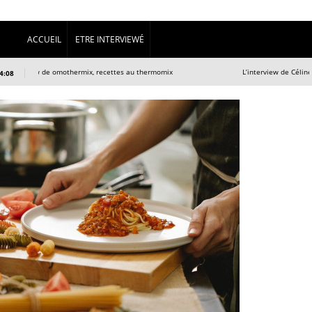
ACCUEIL
ETRE INTERVIEWÉ
erview de omothermix, recettes au thermomix
L’interview de Céline du si
4:08