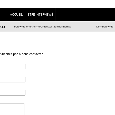
ACCUEIL
ETRE INTERVIEWÉ
L’interview de omothermix, recettes au thermomix
L’interview de Céli
8:04
’hésitez pas à nous contacter !