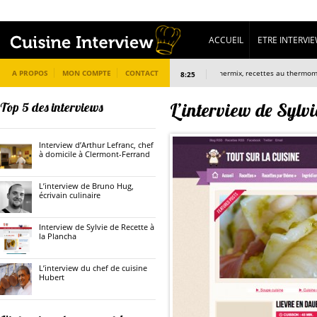
ACCUEIL
ETRE INTERVI
A PROPOS
MON COMPTE
CONTACT
L’interview de omothermix, recettes au thermomix
8:25
L’interview de Sylv
Top 5 des interviews
Interview d’Arthur Lefranc, chef
à domicile à Clermont-Ferrand
L’interview de Bruno Hug,
écrivain culinaire
Interview de Sylvie de Recette à
la Plancha
L’interview du chef de cuisine
Hubert