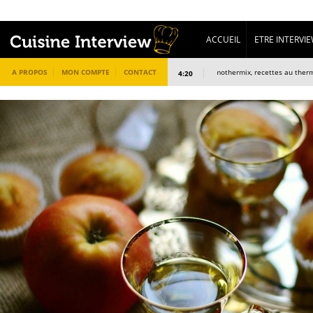
ACCUEIL
ETRE INTERVI
A PROPOS
MON COMPTE
CONTACT
L’interview de omothermix, recettes au thermomix
4:20