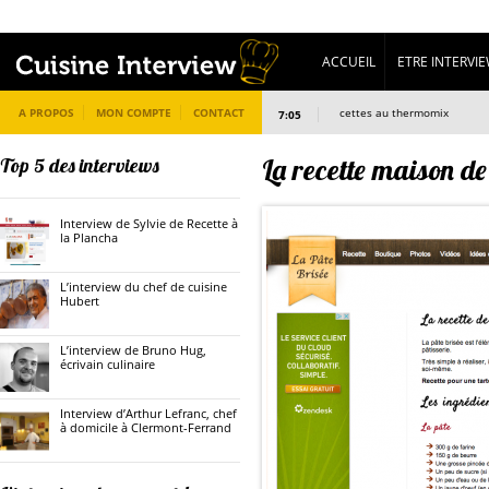
ACCUEIL
ETRE INTERVI
A PROPOS
MON COMPTE
L’interview de omothermix, recettes au thermomix
CONTACT
7:05
La recette maison de
Top 5 des interviews
Interview de Sylvie de Recette à
la Plancha
L’interview du chef de cuisine
Hubert
L’interview de Bruno Hug,
écrivain culinaire
Interview d’Arthur Lefranc, chef
à domicile à Clermont-Ferrand