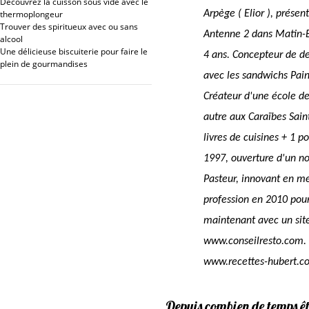
Découvrez la cuisson sous vide avec le
thermoplongeur
Arpège ( Elior ), présen
Trouver des spiritueux avec ou sans
Antenne 2 dans Matin-
alcool
Une délicieuse biscuiterie pour faire le
4 ans. Concepteur de de
plein de gourmandises
avec les sandwichs Pain
Créateur d'une école de
autre aux Caraïbes Sain
livres de cuisines + 1 po
1997, ouverture d'un n
Pasteur, innovant en met
profession en 2010 pour
maintenant avec un site
www.conseilresto.com. 
www.recettes-hubert.c
Depuis combien de temps êt