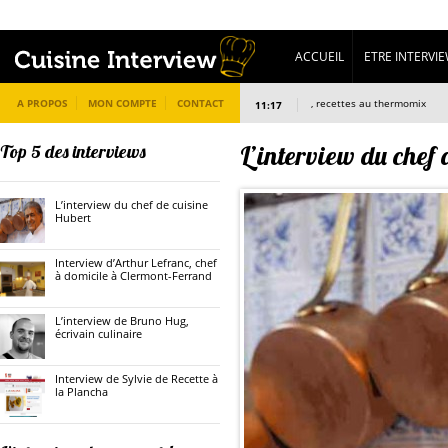
ACCUEIL
ETRE INTERVI
A PROPOS
MON COMPTE
L’interview de omothermix, recettes au thermomix
CONTACT
11:17
L’interview du chef 
Top 5 des interviews
L’interview du chef de cuisine
Hubert
Interview d’Arthur Lefranc, chef
à domicile à Clermont-Ferrand
L’interview de Bruno Hug,
écrivain culinaire
Interview de Sylvie de Recette à
la Plancha