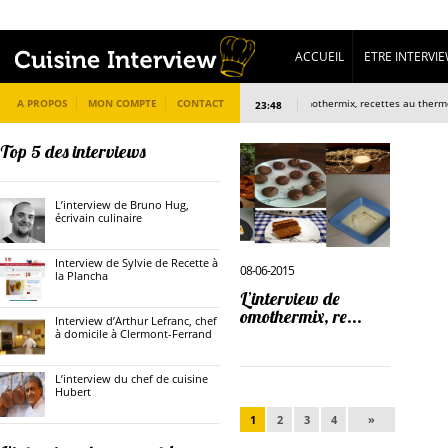
ACCUEIL
ETRE INTERVI
A PROPOS
MON COMPTE
CONTACT
L’interview de omothermix, recettes au thermomix
23:48
Top 5 des interviews
L’interview de Bruno Hug,
écrivain culinaire
Interview de Sylvie de Recette à
08-06-2015
la Plancha
L’interview de
omothermix, re...
Interview d’Arthur Lefranc, chef
à domicile à Clermont-Ferrand
L’interview du chef de cuisine
Hubert
1
2
3
4
»